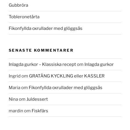
Gubbröra
Tobleronetårta
Fikonfyllda oxrullader med glöggsås
SENASTE KOMMENTARER
Inlagda gurkor – Klassiska recept
om
Inlagda gurkor
Ingrid
om
GRATÄNG KYCKLING eller KASSLER
Maria
om
Fikonfyllda oxrullader med glöggsås
Nina
om
Juldessert
mardin
om
Fiskfärs