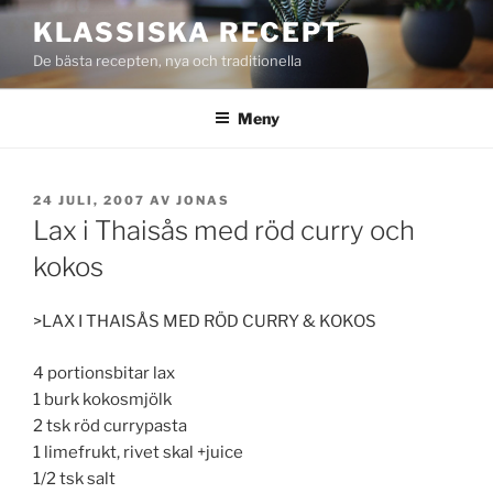
Hoppa
KLASSISKA RECEPT
till
De bästa recepten, nya och traditionella
innehåll
Meny
PUBLICERAT
24 JULI, 2007
AV
JONAS
Lax i Thaisås med röd curry och
kokos
>LAX I THAISÅS MED RÖD CURRY & KOKOS
4 portionsbitar lax
1 burk kokosmjölk
2 tsk röd currypasta
1 limefrukt, rivet skal +juice
1/2 tsk salt