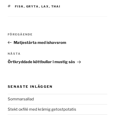
TAGGAR
FISK
,
GRYTA
,
LAX
,
THAI
Inläggsnavigering
Föregående
FÖREGÅENDE
inlägg
Matjestårta med ishavsrom
Nästa
NÄSTA
inlägg
Örtkryddade köttbullar i mustig sås
SENASTE INLÄGGEN
Sommarsallad
Stekt oxfilé med krämig getostpotatis