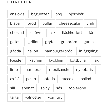
ETIKETTER
ansjovis
baguetter
bbq
björnbär
blåbär
bröd
bullar
cheesecake
chili
choklad
chévre
fisk
fläskkotlett
färs
getost
grillat
gryta
gubbröra
gurka
gädda
hallon
hamburgerbröd
inläggning
kassler
kavring
kyckling
köttbullar
lax
lime
marinerad
mexikanskt
nypotatis
oxfilé
pasta
potatis
ruccola
sallad
sill
spenat
spicy
sås
toblerone
tårta
valnötter
yoghurt