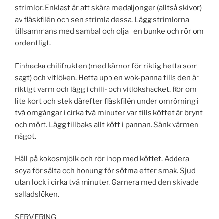
strimlor. Enklast är att skära medaljonger (alltså skivor)
av fläskfilén och sen strimla dessa. Lägg strimlorna
tillsammans med sambal och olja i en bunke och rör om
ordentligt.
Finhacka chilifrukten (med kärnor för riktig hetta som
sagt) och vitlöken. Hetta upp en wok-panna tills den är
riktigt varm och lägg i chili- och vitlökshacket. Rör om
lite kort och stek därefter fläskfilén under omrörning i
två omgångar i cirka två minuter var tills köttet är brynt
och mört. Lägg tillbaks allt kött i pannan. Sänk värmen
något.
Häll på kokosmjölk och rör ihop med köttet. Addera
soya för sälta och honung för sötma efter smak. Sjud
utan lock i cirka två minuter. Garnera med den skivade
salladslöken.
SERVERING