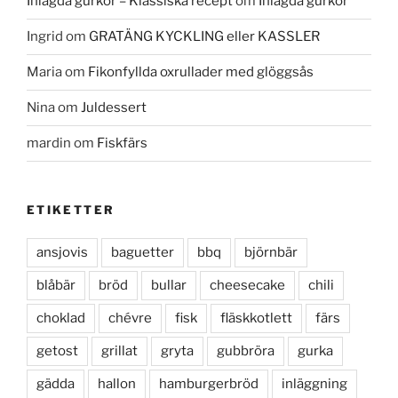
Inlagda gurkor – Klassiska recept
om
Inlagda gurkor
Ingrid
om
GRATÄNG KYCKLING eller KASSLER
Maria
om
Fikonfyllda oxrullader med glöggsås
Nina
om
Juldessert
mardin
om
Fiskfärs
ETIKETTER
ansjovis
baguetter
bbq
björnbär
blåbär
bröd
bullar
cheesecake
chili
choklad
chévre
fisk
fläskkotlett
färs
getost
grillat
gryta
gubbröra
gurka
gädda
hallon
hamburgerbröd
inläggning