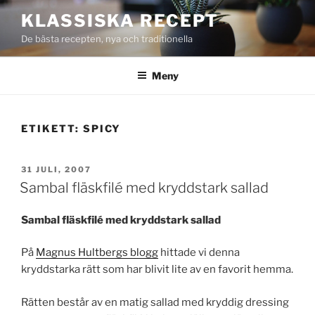
Hoppa
KLASSISKA RECEPT
till
De bästa recepten, nya och traditionella
innehåll
Meny
ETIKETT:
SPICY
PUBLICERAT
31 JULI, 2007
Sambal fläskfilé med kryddstark sallad
Sambal fläskfilé med kryddstark sallad
På
Magnus Hultbergs blogg
hittade vi denna
kryddstarka rätt som har blivit lite av en favorit hemma.
Rätten består av en matig sallad med kryddig dressing