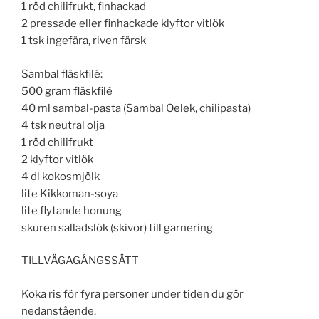
1 röd chilifrukt, finhackad
2 pressade eller finhackade klyftor vitlök
1 tsk ingefära, riven färsk
Sambal fläskfilé:
500 gram fläskfilé
40 ml sambal-pasta (Sambal Oelek, chilipasta)
4 tsk neutral olja
1 röd chilifrukt
2 klyftor vitlök
4 dl kokosmjölk
lite Kikkoman-soya
lite flytande honung
skuren salladslök (skivor) till garnering
TILLVÄGAGÅNGSSÄTT
Koka ris för fyra personer under tiden du gör
nedanstående.