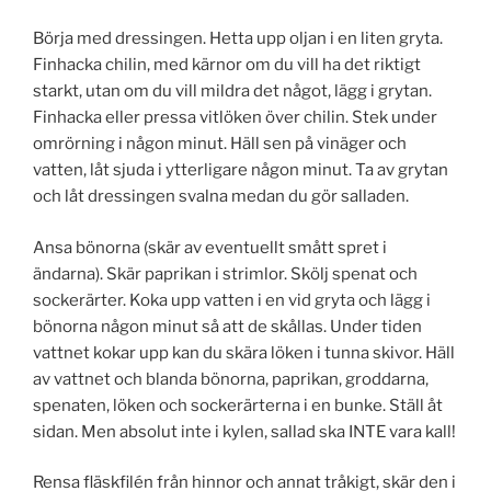
Börja med dressingen. Hetta upp oljan i en liten gryta.
Finhacka chilin, med kärnor om du vill ha det riktigt
starkt, utan om du vill mildra det något, lägg i grytan.
Finhacka eller pressa vitlöken över chilin. Stek under
omrörning i någon minut. Häll sen på vinäger och
vatten, låt sjuda i ytterligare någon minut. Ta av grytan
och låt dressingen svalna medan du gör salladen.
Ansa bönorna (skär av eventuellt smått spret i
ändarna). Skär paprikan i strimlor. Skölj spenat och
sockerärter. Koka upp vatten i en vid gryta och lägg i
bönorna någon minut så att de skållas. Under tiden
vattnet kokar upp kan du skära löken i tunna skivor. Häll
av vattnet och blanda bönorna, paprikan, groddarna,
spenaten, löken och sockerärterna i en bunke. Ställ åt
sidan. Men absolut inte i kylen, sallad ska INTE vara kall!
Rensa fläskfilén från hinnor och annat tråkigt, skär den i