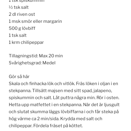
1 tsk spiskummin
½ tsk salt
2 dl riven ost
1 msk smör eller margarin
500 g lövbiff
1 tsk salt
1 krm chilipeppar
Tillagningstid: Max 20 min
Svårighetsgrad: Medel
Gör så här
Skala och finhacka lök och vitlök. Fräs löken i oljan i en
stekpanna. Tillsätt majsen med sitt spad, jalapeno,
spiskummin och salt. Låt puttra några min. Rör i osten.
Hetta upp matfettet i en stekpanna. När det är ljusgult
och slutat skumma läggs lövbiffarna i och får steka på
hög värme ca 2 min/sida. Krydda med salt och
chilipeppar. Fördela fräset på köttet.