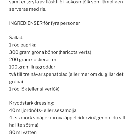
samt en gryta av fläskfilé i kokosmjölk som lämpligen
serveras med ris.
INGREDIENSER för fyra personer
Sallad:
1 röd paprika
300 gram gröna bönor (haricots verts)
200 gram sockerärter
100 gram linsgroddar
två till tre nävar spenatblad (eller mer om du gillar det
gröna)
1 röd lök (eller silverlök)
Kryddstark dressing:
40 ml jordnöts- eller sesamolja
4 tsk mörk vinäger (prova äppelcidervinäger om du vill
ha lite sötma)
80 ml vatten