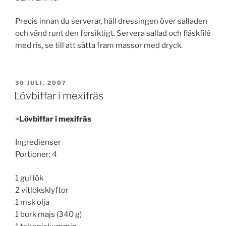
Precis innan du serverar, häll dressingen över salladen
och vänd runt den försiktigt. Servera sallad och fläskfilé
med ris, se till att sätta fram massor med dryck.
PUBLICERAT
30 JULI, 2007
Lövbiffar i mexifräs
>
Lövbiffar i mexifräs
Ingredienser
Portioner: 4
1 gul lök
2 vitlöksklyftor
1 msk olja
1 burk majs (340 g)