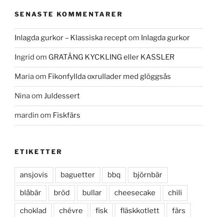
SENASTE KOMMENTARER
Inlagda gurkor – Klassiska recept
om
Inlagda gurkor
Ingrid
om
GRATÄNG KYCKLING eller KASSLER
Maria
om
Fikonfyllda oxrullader med glöggsås
Nina
om
Juldessert
mardin
om
Fiskfärs
ETIKETTER
ansjovis
baguetter
bbq
björnbär
blåbär
bröd
bullar
cheesecake
chili
choklad
chévre
fisk
fläskkotlett
färs