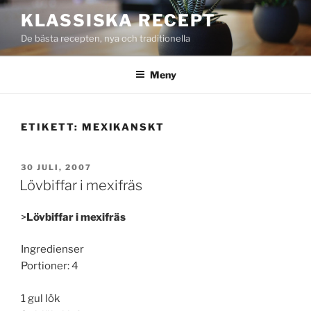
Hoppa
KLASSISKA RECEPT
till
De bästa recepten, nya och traditionella
innehåll
Meny
ETIKETT:
MEXIKANSKT
PUBLICERAT
30 JULI, 2007
Lövbiffar i mexifräs
>
Lövbiffar i mexifräs
Ingredienser
Portioner: 4
1 gul lök