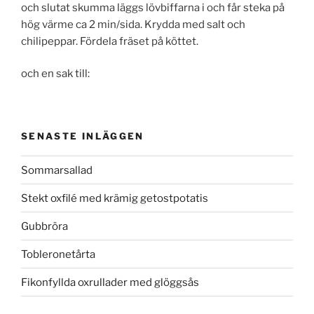
och slutat skumma läggs lövbiffarna i och får steka på
hög värme ca 2 min/sida. Krydda med salt och
chilipeppar. Fördela fräset på köttet.
och en sak till:
SENASTE INLÄGGEN
Sommarsallad
Stekt oxfilé med krämig getostpotatis
Gubbröra
Tobleronetårta
Fikonfyllda oxrullader med glöggsås