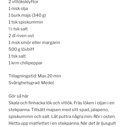
2 vitlöksklyftor
1 msk olja
1 burk majs (340 g)
1 tsk spiskummin
½ tsk salt
2 dl riven ost
1 msk smör eller margarin
500 g lövbiff
1 tsk salt
1 krm chilipeppar
Tillagningstid: Max 20 min
Svårighetsgrad: Medel
Gör så här
Skala och finhacka lök och vitlök. Fräs löken i oljan i en
stekpanna. Tillsätt majsen med sitt spad, jalapeno,
spiskummin och salt. Låt puttra några min. Rör i osten.
Hetta upp matfettet i en stekpanna. När det är ljusgult