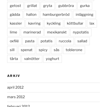
getost
grillat
gryta
gubbröra
gurka
gädda
hallon
hamburgerbröd
inläggning
kassler
kavring
kyckling
köttbullar
lax
lime
marinerad
mexikanskt
nypotatis
oxfilé
pasta
potatis
ruccola
sallad
sill
spenat
spicy
sås
toblerone
tårta
valnötter
yoghurt
ARKIV
april 2012
mars 2012
februari 2012