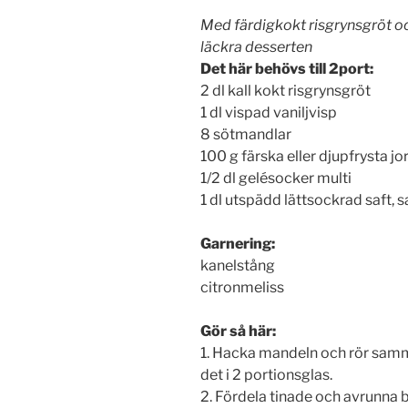
Med färdigkokt risgrynsgröt oc
läckra desserten
Det här behövs till 2port:
2 dl kall kokt risgrynsgröt
1 dl vispad vaniljvisp
8 sötmandlar
100 g färska eller djupfrysta jo
1/2 dl gelésocker multi
1 dl utspädd lättsockrad saft
Garnering:
kanelstång
citronmeliss
Gör så här:
1. Hacka mandeln och rör samm
det i 2 portionsglas.
2. Fördela tinade och avrunna b