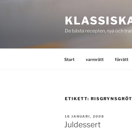
Hoppa
till
KLASSISK
innehåll
De bästa recepten, nya och trad
Start
varmrätt
förrätt
ETIKETT:
RISGRYNSGRÖ
PUBLICERAT
16 JANUARI, 2008
Juldessert