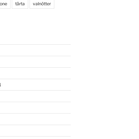
rone
tårta
valnötter
1