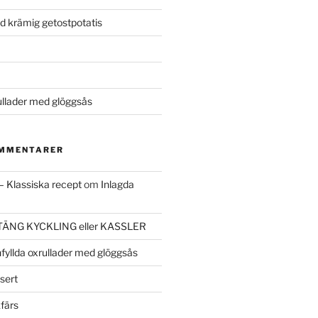
ed krämig getostpotatis
ullader med glöggsås
OMMENTARER
– Klassiska recept
om
Inlagda
ÄNG KYCKLING eller KASSLER
fyllda oxrullader med glöggsås
sert
kfärs