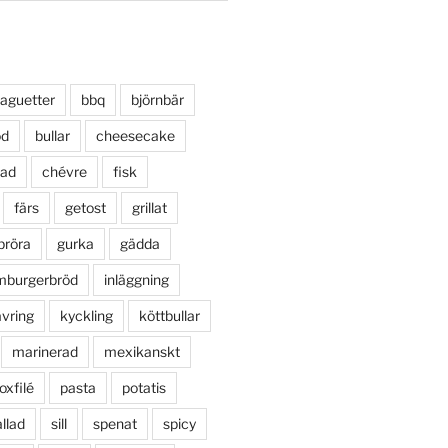
aguetter
bbq
björnbär
öd
bullar
cheesecake
lad
chévre
fisk
färs
getost
grillat
bröra
gurka
gädda
mburgerbröd
inläggning
vring
kyckling
köttbullar
marinerad
mexikanskt
oxfilé
pasta
potatis
llad
sill
spenat
spicy