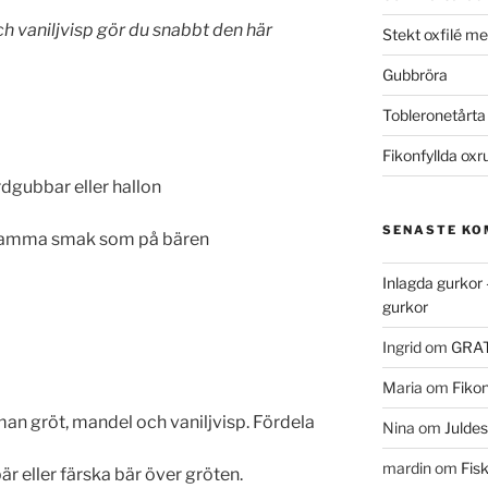
h vaniljvisp gör du snabbt den här
Stekt oxfilé m
Gubbröra
Tobleronetårta
Fikonfyllda oxr
rdgubbar eller hallon
SENASTE K
, samma smak som på bären
Inlagda gurkor 
gurkor
Ingrid
om
GRAT
Maria
om
Fikon
an gröt, mandel och vaniljvisp. Fördela
Nina
om
Juldes
mardin
om
Fis
är eller färska bär över gröten.