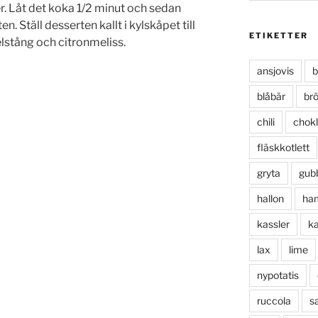
r. Låt det koka 1/2 minut och sedan
n. Ställ desserten kallt i kylskåpet till
ETIKETTER
lstång och citronmeliss.
ansjovis
b
blåbär
br
chili
chok
fläskkotlett
gryta
gub
hallon
ha
kassler
ka
lax
lime
nypotatis
ruccola
sa