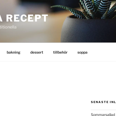
A RECEPT
itionella
bakning
dessert
tillbehör
soppa
T
SENASTE IN
Sommarsallad