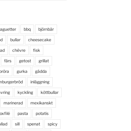
aguetter
bbq
björnbär
öd
bullar
cheesecake
lad
chévre
fisk
färs
getost
grillat
bröra
gurka
gädda
mburgerbröd
inläggning
vring
kyckling
köttbullar
marinerad
mexikanskt
oxfilé
pasta
potatis
llad
sill
spenat
spicy