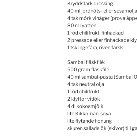
Kryddstark dressing:
40 ml jordnöts- eller sesamolj
4 tsk mörk vinäger (prova äppel
80 ml vatten
1 röd chilifrukt, finhackad
2 pressade eller finhackade kly
1 tsk ingefära, riven färsk
Sambal fläskfilé:
500 gram fläskfilé
40 ml sambal-pasta (Sambal Oe
4 tsk neutral olja
1 röd chilifrukt
2 klyftor vitlök
4 dl kokosmjölk
lite Kikkoman-soya
lite flytande honung
skuren salladslök (skivor) till g