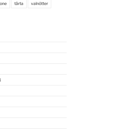
rone
tårta
valnötter
1