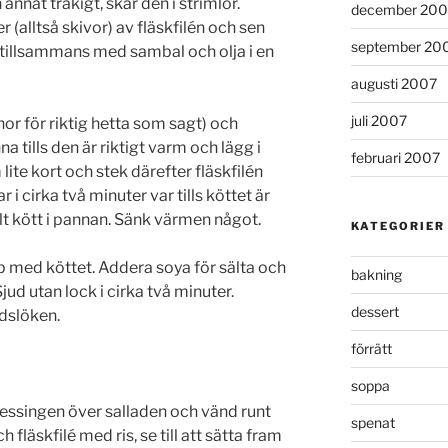
annat tråkigt, skär den i strimlor.
december 200
 (alltså skivor) av fläskfilén och sen
september 20
 tillsammans med sambal och olja i en
augusti 2007
juli 2007
or för riktig hetta som sagt) och
 tills den är riktigt varm och lägg i
februari 2007
 lite kort och stek därefter fläskfilén
 cirka två minuter var tills köttet är
llt kött i pannan. Sänk värmen något.
KATEGORIER
p med köttet. Addera soya för sälta och
bakning
ud utan lock i cirka två minuter.
dessert
dslöken.
förrätt
soppa
dressingen över salladen och vänd runt
spenat
h fläskfilé med ris, se till att sätta fram