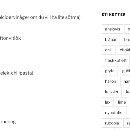
a
ETIKETTER
cidervinäger om du vill ha lite sötma)
ansjovis
b
ftor vitlök
blåbär
br
chili
chok
fläskkotlett
gryta
gub
lek, chilipasta)
hallon
ha
kassler
ka
lax
lime
nypotatis
arnering
ruccola
sa