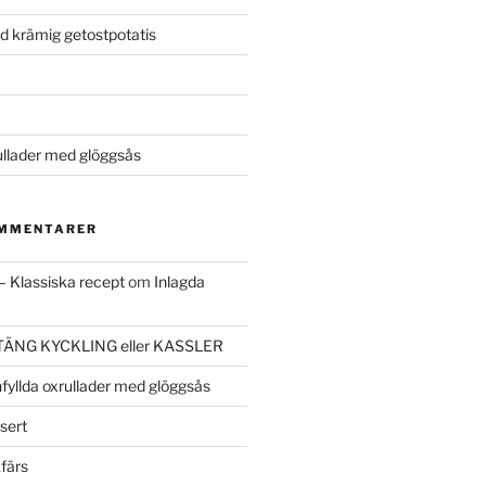
ed krämig getostpotatis
ullader med glöggsås
OMMENTARER
– Klassiska recept
om
Inlagda
ÄNG KYCKLING eller KASSLER
fyllda oxrullader med glöggsås
sert
kfärs