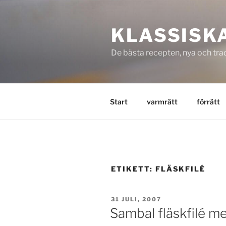
Hoppa
till
KLASSISK
innehåll
De bästa recepten, nya och trad
Start
varmrätt
förrätt
ETIKETT:
FLÄSKFILÉ
PUBLICERAT
31 JULI, 2007
Sambal fläskfilé me