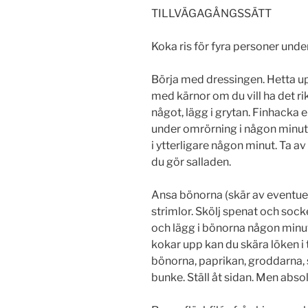
TILLVÄGAGÅNGSSÄTT
Koka ris för fyra personer und
Börja med dressingen. Hetta upp 
med kärnor om du vill ha det rik
något, lägg i grytan. Finhacka e
under omrörning i någon minut. 
i ytterligare någon minut. Ta a
du gör salladen.
Ansa bönorna (skär av eventuell
strimlor. Skölj spenat och socke
och lägg i bönorna någon minut 
kokar upp kan du skära löken i 
bönorna, paprikan, groddarna, 
bunke. Ställ åt sidan. Men absolu