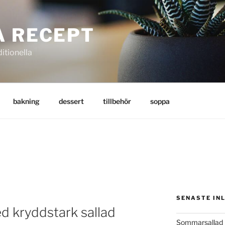
A RECEPT
itionella
bakning
dessert
tillbehör
soppa
SENASTE IN
d kryddstark sallad
Sommarsallad