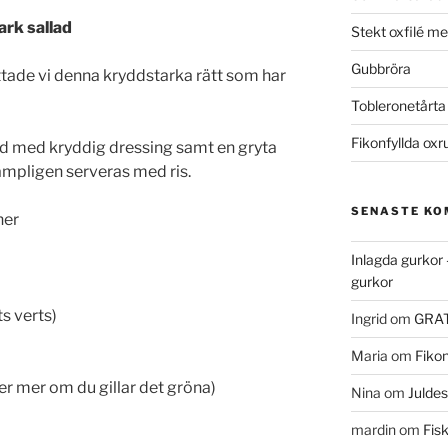
ark sallad
Stekt oxfilé m
Gubbröra
ttade vi denna kryddstarka rätt som har
Tobleronetårta
Fikonfyllda oxr
ad med kryddig dressing samt en gryta
ämpligen serveras med ris.
SENASTE K
ner
Inlagda gurkor 
gurkor
s verts)
Ingrid
om
GRAT
Maria
om
Fikon
ller mer om du gillar det gröna)
Nina
om
Juldes
mardin
om
Fis