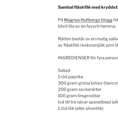
Sambal fläskfilé med kryddst
På
Magnus Hultbergs blogg
hi
blivit lite av en favorit hemma.
Rätten består av en matig sall
av fläskfilé i kokosmjölk som l
INGREDIENSER för fyra perso
Sallad:
1 röd paprika
300 gram gröna bönor (haricot
200 gram sockerärter
100 gram linsgroddar
två till tre nävar spenatblad (e
1 röd lök (eller silverlök)