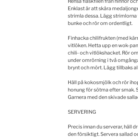
Rensa fläskfilén från hinnor och 
Enklast är att skära medaljonger
strimla dessa. Lägg strimlorna
bunke och rör om ordentligt.
Finhacka chilifrukten (med kärn
vitlöken. Hetta upp en wok-panna
chili- och vitlökshacket. Rör om
under omrörning i två omgångar i
brynt och mört. Lägg tillbaks a
Häll på kokosmjölk och rör iho
honung för sötma efter smak. Sj
Garnera med den skivade salla
SERVERING
Precis innan du serverar, häll 
den försiktigt. Servera sallad oc