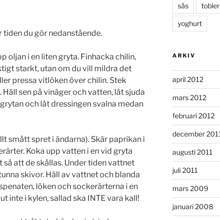
sås
toble
yoghurt
er tiden du gör nedanstående.
ARKIV
oljan i en liten gryta. Finhacka chilin,
tigt starkt, utan om du vill mildra det
april 2012
ller pressa vitlöken över chilin. Stek
Häll sen på vinäger och vatten, låt sjuda
mars 2012
v grytan och låt dressingen svalna medan
februari 2012
december 201
t smått spret i ändarna). Skär paprikan i
rärter. Koka upp vatten i en vid gryta
augusti 2011
så att de skållas. Under tiden vattnet
juli 2011
tunna skivor. Häll av vattnet och blanda
spenaten, löken och sockerärterna i en
mars 2009
t inte i kylen, sallad ska INTE vara kall!
januari 2008